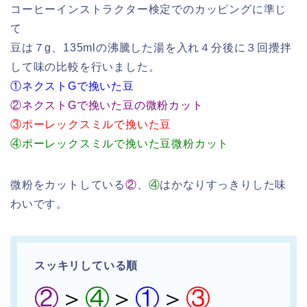
コーヒーインストラクター検定でのカッピングに準じ
て
豆は７g、135mlの沸騰した湯を入れ４分後に３回攪拌
して味の比較を行いました。
①ネクストGで挽いた豆
②ネクストGで挽いた豆の微粉カット
③ポーレックスミルで挽いた豆
④ポーレックスミルで挽いた豆微粉カット
微粉をカットしている
②
、
④
はかなりすっきりした味
わいです。
スッキリしている順
②
＞
④
＞
①
＞
③