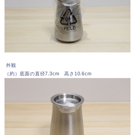
外観
（約）底面の直径7.3cm 高さ10.6cm