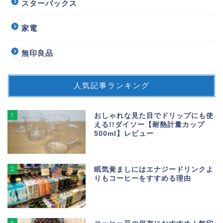
スターバックス
家電
無印良品
人気記事ランキング
1
おしゃれな見た目でドリップにも使
える!!ダイソー【耐熱計量カップ
500ml】レビュー
2
眠気覚ましにはエナジードリンクよ
りもコーヒーをすすめる理由
3