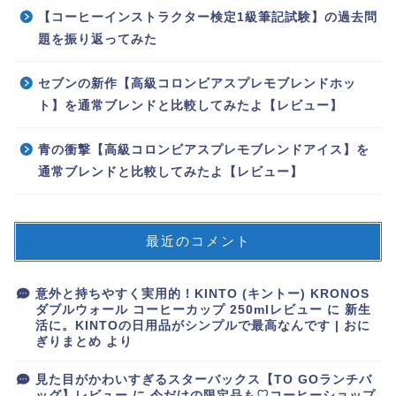
【コーヒーインストラクター検定1級筆記試験】の過去問
題を振り返ってみた
セブンの新作【高級コロンビアスプレモブレンドホッ
ト】を通常ブレンドと比較してみたよ【レビュー】
青の衝撃【高級コロンビアスプレモブレンドアイス】を
通常ブレンドと比較してみたよ【レビュー】
最近のコメント
コーヒー器具
意外と持ちやすく実用的！KINTO (キントー) KRONOS
コーヒーインストラクタ
ダブルウォール コーヒーカップ 250mlレビュー
に
新生
ー
活に。KINTOの日用品がシンプルで最高なんです | おに
ぎりまとめ
より
コンビニコーヒー
見た目がかわいすぎるスターバックス【TO GOランチバ
ッグ】レビュー
に
今だけの限定品も♡コーヒーショップ