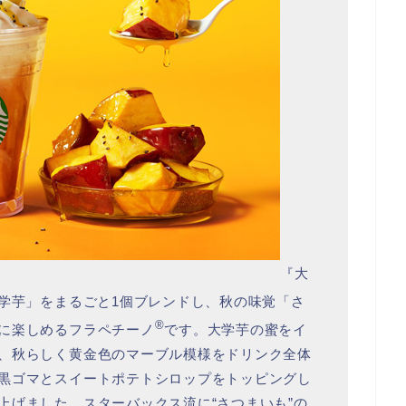
『大
学芋」をまるごと1個ブレンドし、秋の味覚「さ
®
に楽しめるフラペチーノ
です。大学芋の蜜をイ
、秋らしく黄金色のマーブル模様をドリンク全体
黒ゴマとスイートポテトシロップをトッピングし
上げました。スターバックス流に“さつまいも”の