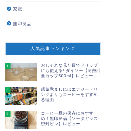
家電
無印良品
人気記事ランキング
おしゃれな見た目でドリップ
1
にも使える!!ダイソー【耐熱計
量カップ500ml】レビュー
眠気覚ましにはエナジードリ
2
ンクよりもコーヒーをすすめ
る理由
コーヒー豆の保存におすす
3
め！無印良品【ソーダガラス
密封ビン】レビュー