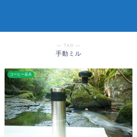
― TAG ―
手動ミル
コーヒー器具