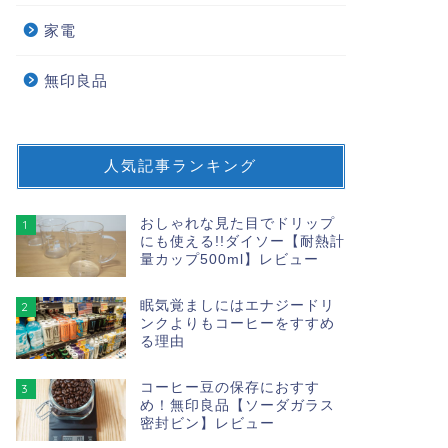
家電
無印良品
人気記事ランキング
おしゃれな見た目でドリップ
1
にも使える!!ダイソー【耐熱計
量カップ500ml】レビュー
眠気覚ましにはエナジードリ
2
ンクよりもコーヒーをすすめ
る理由
コーヒー豆の保存におすす
3
め！無印良品【ソーダガラス
密封ビン】レビュー