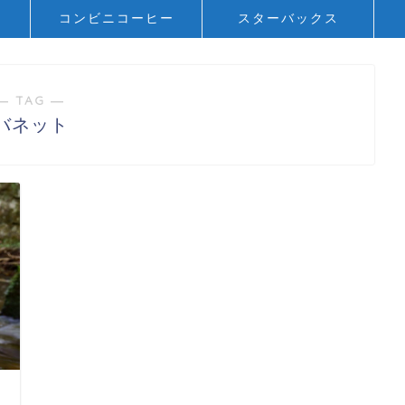
ト
コンビニコーヒー
スターバックス
― TAG ―
バネット